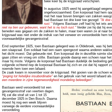
twee keer bij de krijgsraad verschijnen.
In augustus 1925 werd hij aangeklaagd wegens 
ongehoorzaamheid. Een korporaal had hem op
met het naar boven brengen van zakken wasgo
had Bastiaan tot drie keer toe gezegd:
"Ik doe 
rust."
Volgens Bastiaan zelf had hij het iets a
niet na tien uur gebeuren, want het is nu toch rust."
Verder zei hij dat hij ev
beneden was gegaan om de zakken te halen, maar toen waren ze al naar b
krijgsraad was niet onder de indruk van het verweer en veroordeelde hem t
voorwaardelijke gevangenisstraf.
Eind september 1925, toen Bastiaan gelegerd was in Oldebroek, was hij betr
een slaapzaal. Een soldaat had een raam opengezet waarna anderen wakker
het dicht moest. Dat gebeurde niet. Een korporaal die in dezelfde ruimte sli
gaan zitten en vroeg om stilte. Bastiaan gooide daarop een schoen naar het
maar hij miste. Volgens de korporaal had Bastiaan duidelijk de bedoeling 
volgende ochtend riep de korporaal Bastiaan bij zich en zei dat hij rapport
noemde hem toen een lafaard.
De zaak kwam in november voor de krijgsraad. Het gooien van de schoen we
"poging tot feitelijke insubordinatie"
en het gebruik van het woord lafaard al
een meerdere in zijne tegenwoordigheid mondeling beleedigen"
.
Bastiaan werd veroordeeld tot een
gevangenisstraf van veertien dagen.
Hij zat die straf uit van 1 tot 15
december 1925 in Den Bosch. Daarna
moest hij nog een week blijven
vanwege de eerdere voorwaardelijke
veroordeling.