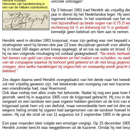
Hendrik Rudolph.
verzoek ontslagen".
Hieronder zijn handtekening in
een van de militaire stamboeken.
Op 3 februari 1901 trad Hendrik als vrijwillig d
jaar in dienst bij het Nederlandse leger. Hij wer
regiment infanterie. In het stamboek van het r
met bijziendheid op beide oogen van 0,75 D w
rechteroog tot ½ en linkeroog tot ⅓ is gedaald 
kennelijk geen beletsel om hem aan te nemen.
Hendrik werd in oktober 1901 korporaal, maar zijn gedrag was niet bepaald v
strafregister werd hij binnen drie jaar 22 keer disciplinair gestraft voor aller
hij in totaal 160 dagen arrest kreeg opgelegd, af en toe op water en brood.
hij na een volgende misdraging tot soldaat gedegradeerd:
"Na reeds herhaalde
het leenen van geld van zijne minderen en het maken van schulden, nu wed
van de compagnie waartoe hij behoort geld geleend en dit niet terug gegev
vroegen, door welke handelingen hij ongeschikt en onwaardig wordt geacht l
bekleed."
Zes dagen daarna werd Hendrik overgeplaatst van het derde naar het tweede
zal niet vrijwillig geweest zijn: het betekende een overgang van een kazerne 
een vriendinnetje had, naar Roermond.
Ook daar verliep niet alles zoals het behoorde. Nadat hij nog een paar keer k
gestraft, werd hij in augustus 1905 voor de krijgsraad gebracht. Hij zou in
sergeant en een tamboer een paar sigaren hebben gestolen uit de kist van e
krijgsraad sprak hem vrij van diefstal, maar veroordeelde hem wel tot drie 
wegens heling omdat hij sigaren had aangenomen van de tamboer hoewel hij
waren. Hij zat die straf uit van 11 augustus tot 2 september 1905 in de ge
Een paar maanden later volgde een ernstiger vergrijp. Op 15 december 1905
Hendrik zonder bericht was weggebleven uit de kazerne. Omdat hij niet ter