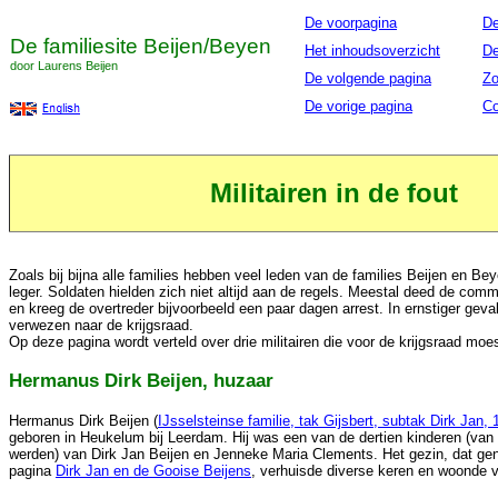
De voorpagina
De
De familiesite Beijen/Beyen
Het inhoudsoverzicht
De
door Laurens Beijen
De volgende pagina
Zo
De vorige pagina
Co
Militairen in de fout
Zoals bij bijna alle families hebben veel leden van de families Beijen en Be
leger. Soldaten hielden zich niet altijd aan de regels. Meestal deed de com
en kreeg de overtreder bijvoorbeeld een paar dagen arrest. In ernstiger gev
verwezen naar de krijgsraad.
Op deze pagina wordt verteld over drie militairen die voor de krijgsraad moe
Hermanus Dirk Beijen, huzaar
Hermanus Dirk Beijen (
IJsselsteinse familie, tak Gijsbert, subtak Dirk Jan, 
geboren in Heukelum bij Leerdam. Hij was een van de dertien kinderen (van
werden) van Dirk Jan Beijen en Jenneke Maria Clements. Het gezin, dat g
pagina
Dirk Jan en de Gooise Beijens
, verhuisde diverse keren en woonde 