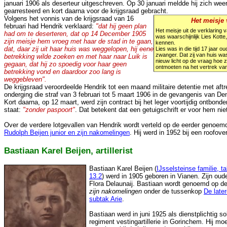
januari 1906 als deserteur uitgeschreven. Op 30 januari meldde hij zich weer
gearresteerd en kort daarna voor de krijgsraad gebracht.
Volgens het vonnis van de krijgsraad van 16
Het meisje 
februari had Hendrik verklaard:
"dat hij geen plan
Het meisje uit de verklaring v
had om te deserteren, dat op 14 December 1905
was waarschijnlijk Lies Kotte, 
zijn meisje hem vroeg met haar de stad in te gaan,
kennen.
dat, daar zij uit haar huis was weggelopen, hij eene
Lies was in die tijd 17 jaar o
zwanger. Dat zij van huis w
betrekking wilde zoeken en met haar naar Luik is
nieuw licht op de vraag hoe z
gegaan, dat hij zo spoedig voor haar geen
ontmoeten na het vertrek van
betrekking vond en daardoor zoo lang is
weggebleven".
De krijgsraad veroordeelde Hendrik tot een maand militaire detentie met aftr
onderging die straf van 3 februari tot 5 maart 1906 in de gevangenis van D
Kort daarna, op 12 maart, werd zijn contract bij het leger voortijdig ontbond
staat:
"zonder paspoort"
. Dat betekent dat een getuigschrift er voor hem niet
Over de verdere lotgevallen van Hendrik wordt verteld op de eerder genoe
Rudolph Beijen junior en zijn nakomelingen
. Hij werd in 1952 bij een roofov
Bastiaan Karel Beijen, artillerist
Bastiaan Karel Beijen (
IJsselsteinse familie, ta
13.2
) werd in 1905 geboren in Vianen. Zijn oud
Flora Delaunaij. Bastiaan wordt genoemd op d
zijn nakomelingen
onder de tussenkop
De late
subtak Arie
.
Bastiaan werd in juni 1925 als dienstplichtig sold
regiment vestingartillerie in Gorinchem. Hij mo