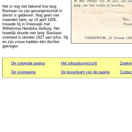
Het is nog niet bekend hoe lang
Bastiaan na zijn gevangenisstraf in
dienst is gebleven. Nog geen vier
maanden later, op 14 april 1926,
trouwde hij in Vreeswijk met
Wilhelmina Hendrika Verburg. Het
huwelijk duurde niet lang: Bastiaan
overleed in oktober 1927 aan tyfus. Hij
en zijn vrouw hadden één dochter
gekregen.
De volgende pagina
Het inhoudsoverzicht
Zoeken
De voorpagina
De bovenkant van de pagina
Contac