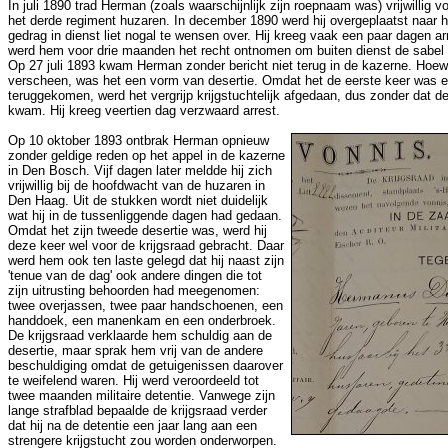
In juli 1890 trad Herman (zoals waarschijnlijk zijn roepnaam was) vrijwillig voo
het derde regiment huzaren. In december 1890 werd hij overgeplaatst naar h
gedrag in dienst liet nogal te wensen over. Hij kreeg vaak een paar dagen ar
werd hem voor drie maanden het recht ontnomen om buiten dienst de sabel 
Op 27 juli 1893 kwam Herman zonder bericht niet terug in de kazerne. Hoewe
verscheen, was het een vorm van desertie. Omdat het de eerste keer was en 
teruggekomen, werd het vergrijp krijgstuchtelijk afgedaan, dus zonder dat de
kwam. Hij kreeg veertien dag verzwaard arrest.
Op 10 oktober 1893 ontbrak Herman opnieuw
zonder geldige reden op het appel in de kazerne
in Den Bosch. Vijf dagen later meldde hij zich
vrijwillig bij de hoofdwacht van de huzaren in
Den Haag. Uit de stukken wordt niet duidelijk
wat hij in de tussenliggende dagen had gedaan.
Omdat het zijn tweede desertie was, werd hij
deze keer wel voor de krijgsraad gebracht. Daar
werd hem ook ten laste gelegd dat hij naast zijn
'tenue van de dag' ook andere dingen die tot
zijn uitrusting behoorden had meegenomen:
twee overjassen, twee paar handschoenen, een
handdoek, een manenkam en een onderbroek.
De krijgsraad verklaarde hem schuldig aan de
desertie, maar sprak hem vrij van de andere
beschuldiging omdat de getuigenissen daarover
te weifelend waren. Hij werd veroordeeld tot
twee maanden militaire detentie. Vanwege zijn
lange strafblad bepaalde de krijgsraad verder
dat hij na de detentie een jaar lang aan een
strengere krijgstucht zou worden onderworpen.