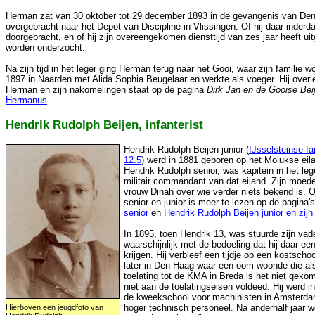
Herman zat van 30 oktober tot 29 december 1893 in de gevangenis van Den
overgebracht naar het Depot van Discipline in Vlissingen. Of hij daar inderd
doorgebracht, en of hij zijn overeengekomen diensttijd van zes jaar heeft u
worden onderzocht.
Na zijn tijd in het leger ging Herman terug naar het Gooi, waar zijn familie w
1897 in Naarden met Alida Sophia Beugelaar en werkte als voeger. Hij overl
Herman en zijn nakomelingen staat op de pagina
Dirk Jan en de Gooise Bei
Hermanus
.
Hendrik Rudolph Beijen, infanterist
Hendrik Rudolph Beijen junior (
IJsselsteinse fa
12.5
) werd in 1881 geboren op het Molukse eila
Hendrik Rudolph senior, was kapitein in het le
militair commandant van dat eiland. Zijn moede
vrouw Dinah over wie verder niets bekend is. 
senior en junior is meer te lezen op de pagina'
senior
en
Hendrik Rudolph Beijen junior en zij
In 1895, toen Hendrik 13, was stuurde zijn va
waarschijnlijk met de bedoeling dat hij daar een
krijgen. Hij verbleef een tijdje op een kostsch
later in Den Haag waar een oom woonde die als
toelating tot de KMA in Breda is het niet geko
niet aan de toelatingseisen voldeed. Hij werd i
de kweekschool voor machinisten in Amsterdam
hoger technisch personeel. Na anderhalf jaar w
Hierboven een jeugdfoto van