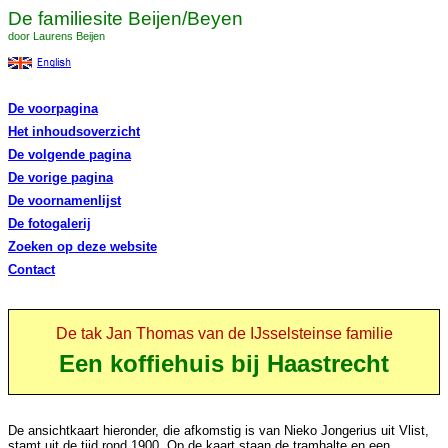
De familiesite Beijen/Beyen
door Laurens Beijen
De voorpagina
Het inhoudsoverzicht
De volgende pagina
De vorige pagina
De voornamenlijst
De fotogalerij
Zoeken op deze website
Contact
De tak Jan Thomas van de IJsselsteinse familie
Een koffiehuis bij Haastrecht
De ansichtkaart hieronder, die afkomstig is van Nieko Jongerius uit Vlist,
stamt uit de tijd rond 1900. Op de kaart staan de tramhalte en een