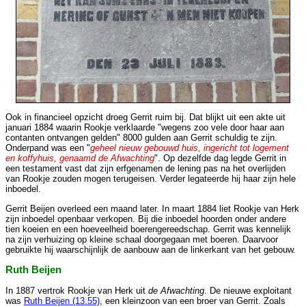
Ook in financieel opzicht droeg Gerrit ruim bij. Dat blijkt uit een akte uit
januari 1884 waarin Rookje verklaarde "wegens zoo vele door haar aan
contanten ontvangen gelden" 8000 gulden aan Gerrit schuldig te zijn.
Onderpand was een "
geheel nieuw gebouwd huis, ingericht tot logement
en koffyhuis, genaamd de Afwachting
". Op dezelfde dag legde Gerrit in
een testament vast dat zijn erfgenamen de lening pas na het overlijden
van Rookje zouden mogen terugeisen. Verder legateerde hij haar zijn hele
inboedel.
Gerrit Beijen overleed een maand later. In maart 1884 liet Rookje van Herk
zijn inboedel openbaar verkopen. Bij die inboedel hoorden onder andere
tien koeien en een hoeveelheid boerengereedschap. Gerrit was kennelijk
na zijn verhuizing op kleine schaal doorgegaan met boeren. Daarvoor
gebruikte hij waarschijnlijk de aanbouw aan de linkerkant van het gebouw.
Ruth Beijen
In 1887 vertrok Rookje van Herk uit
de Afwachting
. De nieuwe exploitant
was
Ruth Beijen (13.55)
, een kleinzoon van een broer van Gerrit. Zoals