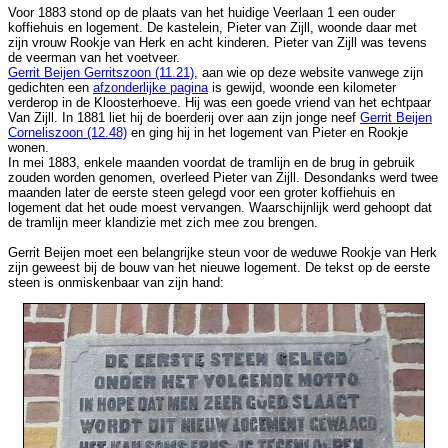
Voor 1883 stond op de plaats van het huidige Veerlaan 1 een ouder
koffiehuis en logement. De kastelein, Pieter van Zijll, woonde daar met
zijn vrouw Rookje van Herk en acht kinderen. Pieter van Zijll was tevens
de veerman van het voetveer.
Gerrit Beijen Gerritszoon (11.21)
, aan wie op deze website vanwege zijn
gedichten een
afzonderlijke pagina
is gewijd, woonde een kilometer
verderop in de Kloosterhoeve. Hij was een goede vriend van het echtpaar
Van Zijll. In 1881 liet hij de boerderij over aan zijn jonge neef
Gerrit Beijen
Corneliszoon (12.48)
en ging hij in het logement van Pieter en Rookje
wonen.
In mei 1883, enkele maanden voordat de tramlijn en de brug in gebruik
zouden worden genomen, overleed Pieter van Zijll. Desondanks werd twee
maanden later de eerste steen gelegd voor een groter koffiehuis en
logement dat het oude moest vervangen. Waarschijnlijk werd gehoopt dat
de tramlijn meer klandizie met zich mee zou brengen.
Gerrit Beijen moet een belangrijke steun voor de weduwe Rookje van Herk
zijn geweest bij de bouw van het nieuwe logement. De tekst op de eerste
steen is onmiskenbaar van zijn hand: