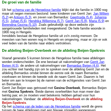
De groei van de familie
Uit het
schema van de Hengelose familie
blijkt dat die familie in 1900 nog
maar uit negen mensen bestond: twee kinderen van Gerrit Jan:
Jan Willem
(5.2)
en
Antoon (5.3)
, en zeven van Bernardus:
Geertruida (5.4)
,
Johanna
(5.5)
,
Johan (5.6)
,
Hendrika Willemina (5.7)
,
Gerrit Jan (5.8)
,
Maria (5.9)
en
Berendina Gezina (5.10)
. Zoals gebruikelijk op deze website zijn
aangetrouwde familieleden niet meegerekend. De hele familie woonde in
1900 nog in Hengelo.
Inmiddels bestaat de Hengelose familie uit zo'n zestig mensen. De
meesten van hen wonen nog in Hengelo en omgeving, maar er zijn er ook
veel leden van de familie naar elders vertrokken.
De afdeling Beijen-Overbeek en de afdeling Beijen-Spekreis
Voanaf generatie 5 kunnen binnen de Hengelose familie twee afdelingen
worden onderscheiden. De ene bestaat uit nakomelingen van
Gerrit Jan
Beijen (4.5)
, de andere uit nakomelingen van
Bernardus Beijen (4.6)
. Het
zou echter niet handig zijn om te spreken over de afdeling Gerrit Jan en de
afdeling Bernardus omdat binnen de eerste ook de naam Bernardus
voorkwam en binnen de tweede ook de naam Gerrit Jan. Daarom is het
beter om aan te knopen bij de namen van de echtgenotes van Gerrit Jan
en Bernardus.
Gerrit Jan Beijen was getrouwd met
Gesina Overbeek
, Bernardus Beijen
met
Gezina Spekreis
. Beide dames overleefden hun man meer dan
twintig jaar, en ze moeten veel betekenis hebben gehad voor hun
nakomelingen. Vandaar: de
afdeling Beijen-Overbeek
en de
afdeling
Beijen-Spekreis
.
Op het
schema van de leden van de Hengelose familie
wordt de grens
tussen de twee afdelingen met een blauwe stippellijn aangegeven.