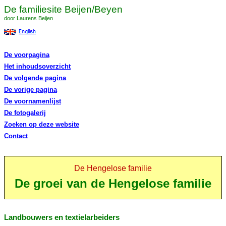
De familiesite Beijen/Beyen
door Laurens Beijen
De voorpagina
Het inhoudsoverzicht
De volgende pagina
De vorige pagina
De voornamenlijst
De fotogalerij
Zoeken op deze website
Contact
De Hengelose familie
De groei van de Hengelose familie
Landbouwers en textielarbeiders