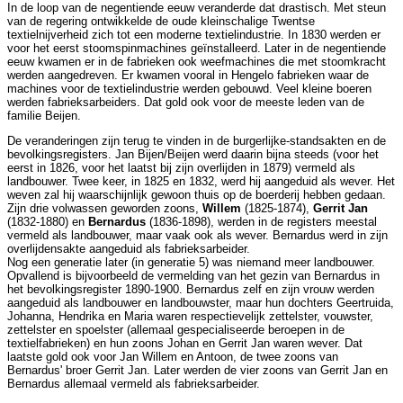
In de loop van de negentiende eeuw veranderde dat drastisch. Met steun
van de regering ontwikkelde de oude kleinschalige Twentse
textielnijverheid zich tot een moderne textielindustrie. In 1830 werden er
voor het eerst stoomspinmachines geïnstalleerd. Later in de negentiende
eeuw kwamen er in de fabrieken ook weefmachines die met stoomkracht
werden aangedreven. Er kwamen vooral in Hengelo fabrieken waar de
machines voor de textielindustrie werden gebouwd. Veel kleine boeren
werden fabrieksarbeiders. Dat gold ook voor de meeste leden van de
familie Beijen.
De veranderingen zijn terug te vinden in de burgerlijke-standsakten en de
bevolkingsregisters. Jan Bijen/Beijen werd daarin bijna steeds (voor het
eerst in 1826, voor het laatst bij zijn overlijden in 1879) vermeld als
landbouwer. Twee keer, in 1825 en 1832, werd hij aangeduid als wever. Het
weven zal hij waarschijnlijk gewoon thuis op de boerderij hebben gedaan.
Zijn drie volwassen geworden zoons,
Willem
(1825-1874),
Gerrit Jan
(1832-1880) en
Bernardus
(1836-1898), werden in de registers meestal
vermeld als landbouwer, maar vaak ook als wever. Bernardus werd in zijn
overlijdensakte aangeduid als fabrieksarbeider.
Nog een generatie later (in generatie 5) was niemand meer landbouwer.
Opvallend is bijvoorbeeld de vermelding van het gezin van Bernardus in
het bevolkingsregister 1890-1900. Bernardus zelf en zijn vrouw werden
aangeduid als landbouwer en landbouwster, maar hun dochters Geertruida,
Johanna, Hendrika en Maria waren respectievelijk zettelster, vouwster,
zettelster en spoelster (allemaal gespecialiseerde beroepen in de
textielfabrieken) en hun zoons Johan en Gerrit Jan waren wever. Dat
laatste gold ook voor Jan Willem en Antoon, de twee zoons van
Bernardus' broer Gerrit Jan. Later werden de vier zoons van Gerrit Jan en
Bernardus allemaal vermeld als fabrieksarbeider.